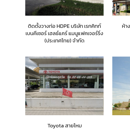
ติดตั้งวางท่อ HDPE บริษัท เรกคิทท์
ห้า
เบนคีเซอร์ เฮลธ์แคร์ แมนูแฟคเจอร์ริ่ง
(ประเทศไทย) จำกัด
Toyota สายไหม