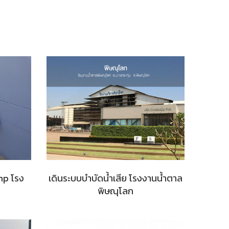
ump โรง
เดินระบบบำบัดน้ำเสีย โรงงานน้ำตาล
พิษณุโลก