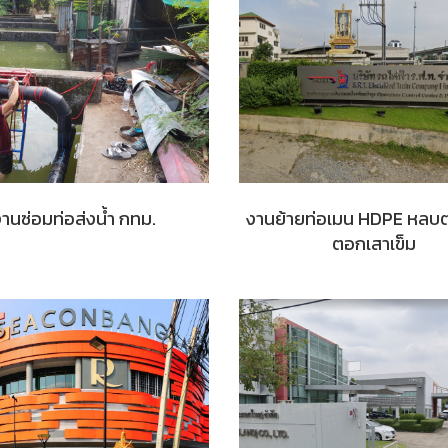
านซ่อมท่อส่งน้ำ กทม.
งานย้ายท่อเมน HDPE หลบ
ตอกเสาเข็ม