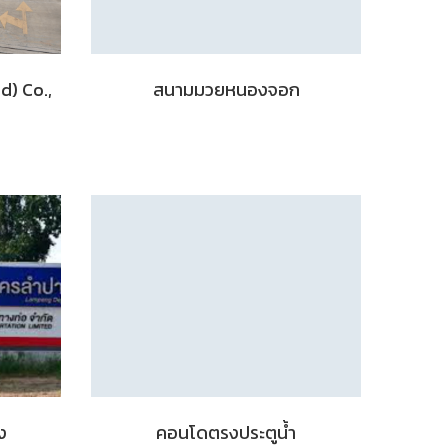
d) Co.,
สนามมวยหนองจอก
ง
คอนโดตรงประตูน้ำ