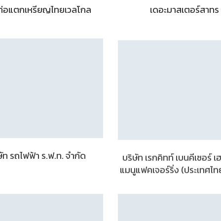
ท่อแตกเหรียญไทยเวลโกล
เดอะมาสเตอร์สาทร
ษัท รถไฟฟ้า ร.ฟ.ท. จำกัด
บริษัท เรกคิทท์ เบนคีเซอร์ เ
แมนูแฟคเจอร์ริ่ง (ประเทศไท