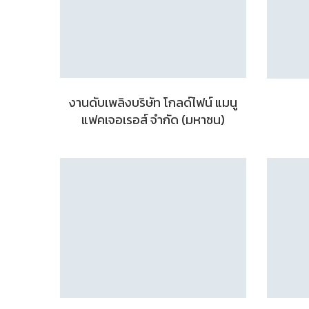
งานดับเพลิงบริษัท โกลด์ไฟน์ แมนู
แฟคเจอเรอส์ จำกัด (มหาชน)