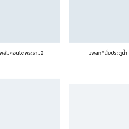
พลัมคอนโดพระราม2
แพลททินั่มประตูน้ำ