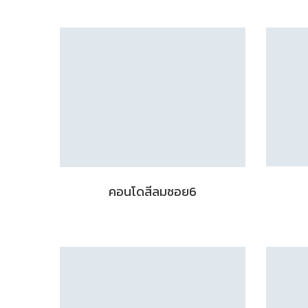
คอนโดสีลมซอย6