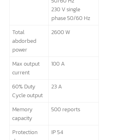
50/60 Hz
230 V single
phase 50/60 Hz
Total
2600 W
abdorbed
power
Max output
100 A
current
60% Duty
23 A
Cycle output
Memory
500 reports
capacity
Protection
IP 54