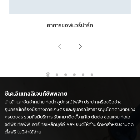
อาคารซอฟแวร์ปาร์ค
ซีเค.อินเทลลิเจนท์ซัพพลาย
นำเข้า และจัดจำหน่าย ท่อน้ำ อุปกรณ์ไฟฟ้า ประปา เครื่องมือช่าง
อุปกรณ์เครื่องมือทางการเกษตร และอุปกรณ์สาธารณูปโภคต่างๆอย่าง
ครบวงจร รวมถึงมีบริการ รับเหมาติดตั้ง แก้ไข ตัดต่อ ซ่อมแซม ท่อเอ
ชดีพีอี ท่อพีพี-อาร์ ท่อเหล็กบุพีอี ฯลฯ ยินดีให้คำปรึกษาสำหรับงานติด
ตั้งฟรี ไม่มีค่าใช้จ่าย