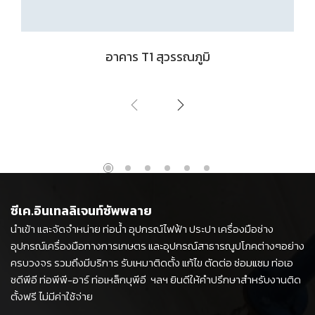
อาคาร T1 สุวรรณภูมิ
ซีเค.อินเทลลิเจนท์ซัพพลาย
นำเข้า และจัดจำหน่าย ท่อน้ำ อุปกรณ์ไฟฟ้า ประปา เครื่องมือช่าง
อุปกรณ์เครื่องมือทางการเกษตร และอุปกรณ์สาธารณูปโภคต่างๆอย่าง
ครบวงจร รวมถึงมีบริการ รับเหมาติดตั้ง แก้ไข ตัดต่อ ซ่อมแซม ท่อเอ
ชดีพีอี ท่อพีพี-อาร์ ท่อเหล็กบุพีอี ฯลฯ ยินดีให้คำปรึกษาสำหรับงานติด
ตั้งฟรี ไม่มีค่าใช้จ่าย