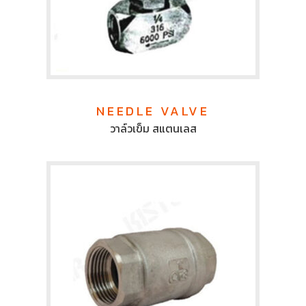
NEEDLE VALVE
วาล์วเข็ม สแตนเลส