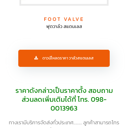
FOOT VALVE
ฟุตวาล์ว สแตนเลส
ดาวน์โหลดราคา วาล์วสแตนเลส
ราคาดังกล่าวเป็นราคาตั้ง สอบถาม
ส่วนลดเพิ่มเติมได้ที่ โทร. 098-
0013963
ทางเรามีบริการจัดส่งทั่วประเทศ……… ลูกค้าสามารถโทร