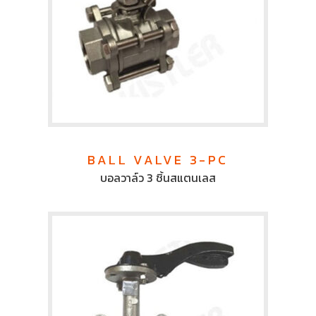
BALL VALVE 3-PC
บอลวาล์ว 3 ชิ้นสแตนเลส