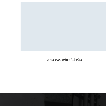
อาคารซอฟแวร์ปาร์ค