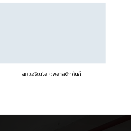
สหะเจริญโลหะพลาสติกภันฑ์