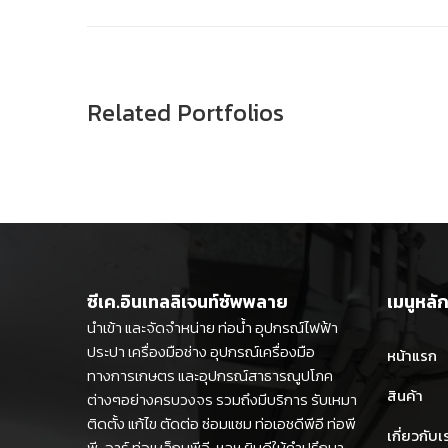
Related Portfolios
ซีเค.อินเทลลิเจนท์ซัพพลาย
เมนูหลั
นำเข้า และจัดจำหน่าย ท่อน้ำ อุปกรณ์ไฟฟ้า
ประปา เครื่องมือช่าง อุปกรณ์เครื่องมือ
หน้าแรก
ทางการเกษตร และอุปกรณ์สาธารณูปโภค
สินค้า
ต่างๆอย่างครบวงจร รวมถึงมีบริการ รับเหมา
ติดตั้ง แก้ไข ตัดต่อ ซ่อมแซม ท่อเอชดีพีอี ท่อพี
เกี่ยวกับเ
พี-อาร์ ท่อเหล็กบุพีอี ฯลฯ ยินดีให้คำปรึกษา