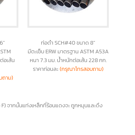
6″
ท่อดำ SCH#40 ขนาด 8″
 ASTM
มีตะเข็บ ERW มาตรฐาน ASTM A53A
ต่อเส้น
หนา 7.3 มม. น้ำหนักต่อเส้น 228 กก.
ราคาท่อนละ
(กรุณาโทรสอบถาม)
บถาม)
F) จากนั้นแท่งเหล็กที่ร้อนแดงจะ ถูกหมุนและดึง