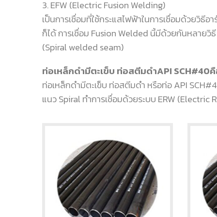
3. EFW (Electric Fusion Welding)
เป็นการเชื่อมที่ใช้กระแสไฟฟ้าในการเชื่อมด้วยวิธีอ
ก็ได้ การเชื่อม Fusion Welded นี้มีด้วยกันหลายว
(Spiral
welded seam)
ท่อเหล็กดำมีตะเข็บ ท่อสตีมดำAPI SCH#40ค
ท่อเหล็กดำมีตะเข็บ ท่อสตีมดำ หรือท่อ API SCH
แนว Spiral ทำการเชื่อมด้วยระบบ ERW (Electric 