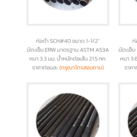
ท่อดำ SCH#40 ขนาด 1-1/2″
ท
มีตะเข็บ ERW มาตรฐาน ASTM A53A
มีตะเข
หนา 3.3 มม. น้ำหนักต่อเส้น 21.5 กก.
หนา 3.6
ราคาท่อนละ
(กรุณาโทรสอบถาม)
ราคา