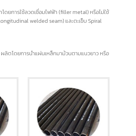
โดยการใช้ลวดเชื่อมไฟฟ้า (filler metal) หรือไม่ใช้
 (Longitudinal welded seam) และตะเข็บ Spiral
ี้ ผลิตโดยการนำแผ่นเหล็กมาม้วนตามแนวยาว หรือ