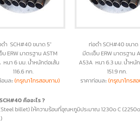
่อดำ SCH#40 ขนาด 5″
ท่อดำ SCH#40 ขนาด 
เข็บ ERW มาตรฐาน ASTM
มีตะเข็บ ERW มาตรฐาน
หนา 6 มม. น้ำหนักต่อเส้น
A53A หนา 6.3 มม. น้ำหนัก
116.6 กก.
151.9 กก.
ท่อนละ
(กรุณาโทรสอบถาม)
ราคาท่อนละ
(กรุณาโทรสอ
E SCH#40 คืออะไร ?
(Steel billet) ให้ความร้อนที่อุณหภูมิประมาณ 1230๐ C (2250๐ 
)