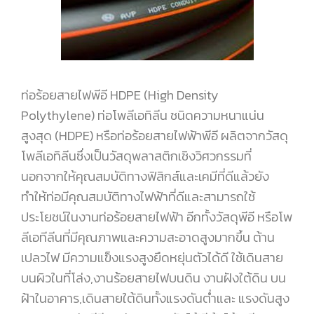
ท่อร้อยสายไฟพีอี HDPE (High Density
Polythylene) ท่อโพลีเอทิลีน ชนิดความหนาแน่น
สูงสุด (HDPE) หรือท่อร้อยสายไฟฟ้าพีอี ผลิตจากวัสดุ
โพลีเอทิลีนซึ่งเป็นวัสดุพลาสติกเชิงวิศวกรรมที่
นอกจากให้คุณสมบัติทางฟิสิกส์และเคมีที่ดีแล้วยัง
ทำให้ท่อมีคุณสมบัติทางไฟฟ้าที่ดีและสามารถใช้
ประโยชน์ในงานท่อร้อยสายไฟฟ้า อีกทั้งวัสดุพีอี หรือโพ
ลีเอทีลีนที่มีคุณภาพและความสะอาดสูงมากขึ้น ต้าน
เปลวไฟ มีความแข็งแรงสูงยืดหยุ่นตัวได้ดี ใช้เดินสาย
บนผิวในที่โล่ง,งานร้อยสายไฟบนดิน งานฝังใต้ดิน บน
ฝ้าในอาคาร,เดินสายใต้ดินทั้งแรงดันต่ำและ แรงดันสูง