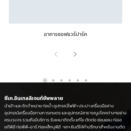
อาคารซอฟแวร์ปาร์ค
ซีเค.อินเทลลิเจนท์ซัพพลาย
นำเข้า และจัดจำหน่าย ท่อน้ำ อุปกรณ์ไฟฟ้า ประปา เครื่องมือช่าง
อุปกรณ์เครื่องมือทางการเกษตร และอุปกรณ์สาธารณูปโภคต่างๆอย่าง
ครบวงจร รวมถึงมีบริการ รับเหมาติดตั้ง แก้ไข ตัดต่อ ซ่อมแซม ท่อเอ
ชดีพีอี ท่อพีพี-อาร์ ท่อเหล็กบุพีอี ฯลฯ ยินดีให้คำปรึกษาสำหรับงานติด