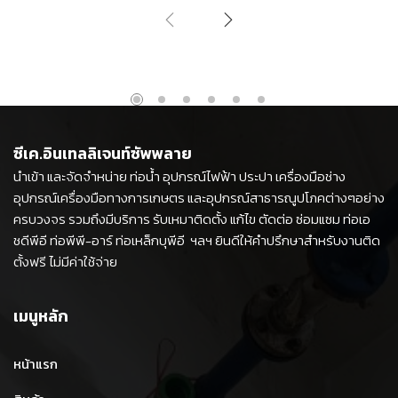
ซีเค.อินเทลลิเจนท์ซัพพลาย
นำเข้า และจัดจำหน่าย ท่อน้ำ อุปกรณ์ไฟฟ้า ประปา เครื่องมือช่าง
อุปกรณ์เครื่องมือทางการเกษตร และอุปกรณ์สาธารณูปโภคต่างๆอย่าง
ครบวงจร รวมถึงมีบริการ รับเหมาติดตั้ง แก้ไข ตัดต่อ ซ่อมแซม ท่อเอ
ชดีพีอี ท่อพีพี-อาร์ ท่อเหล็กบุพีอี ฯลฯ ยินดีให้คำปรึกษาสำหรับงานติด
ตั้งฟรี ไม่มีค่าใช้จ่าย
เมนูหลัก
หน้าแรก