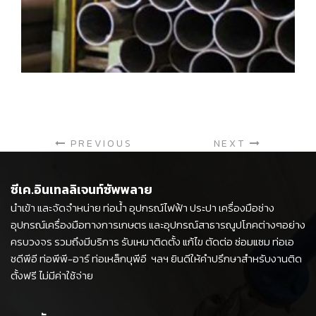
PREVIOUS
NEXT
ซีเค.อินเทลลิเจนท์ซัพพลาย
นำเข้า และจัดจำหน่าย ท่อน้ำ อุปกรณ์ไฟฟ้า ประปา เครื่องมือช่าง
อุปกรณ์เครื่องมือทางการเกษตร และอุปกรณ์สาธารณูปโภคต่างๆอย่าง
ครบวงจร รวมถึงมีบริการ รับเหมาติดตั้ง แก้ไข ตัดต่อ ซ่อมแซม ท่อเอ
ชดีพีอี ท่อพีพี-อาร์ ท่อเหล็กบุพีอี ฯลฯ ยินดีให้คำปรึกษาสำหรับงานติด
ตั้งฟรี ไม่มีค่าใช้จ่าย