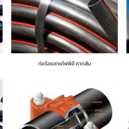
ท่อร้อยสายไฟพีอี คาดส้ม