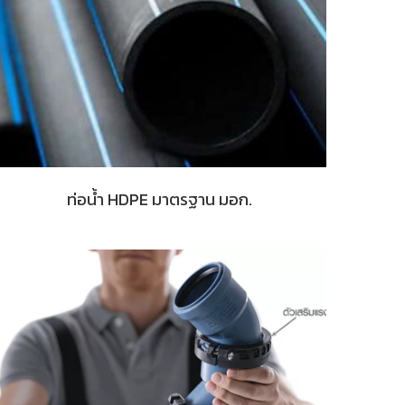
ท่อน้ำ HDPE มาตรฐาน มอก.