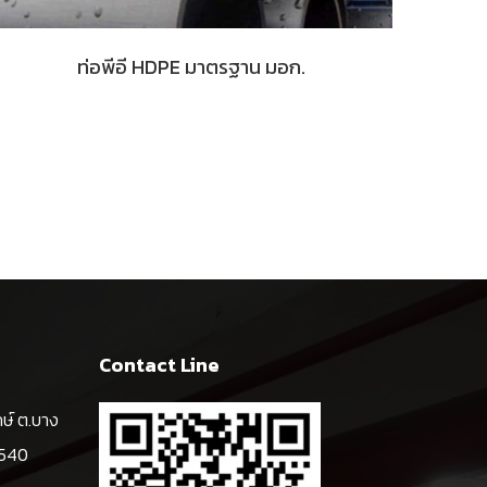
ท่อพีอี HDPE มาตรฐาน มอก.
Contact Line
ษ์ ต.บาง
0540